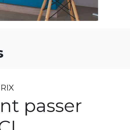
s
RIX
nt passer
ICI