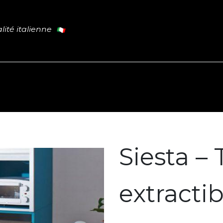
lité italienne
Cuisine
Tables
Portes
L
PROMO
Siesta – 
extractib