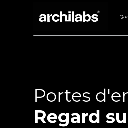
Se rendre au contenu
Qua
Ameublement
Dressing
Portes d'e
Regard su