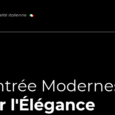
lité italienne
Cuisine
Tables
Portes
L
PROMO
ntrée Moderne
r l'Élégance