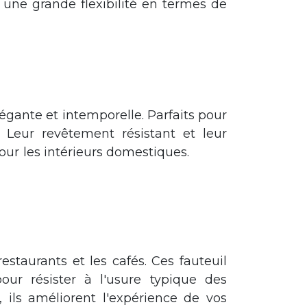
i une grande flexibilité en termes de
sphère relaxante dans votre salon ou un espace d'accueil élégant dans votre
égante et intemporelle. Parfaits pour
 Leur revêtement résistant et leur
our les intérieurs domestiques.
Les chaises
alon ou un espace d'accueil élégant dans votre bureau. Nos chaises fauteuils
staurants et les cafés. Ces fauteuil
ur résister à l'usure typique des
 ils améliorent l'expérience de vos