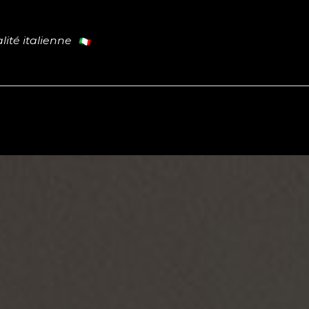
lité italienne
Cuisine
Tables
Portes
L
PROMO