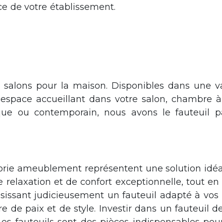
ce de votre établissement.
Les chaises fauteuils sont des éléments essentie
pace d'accueil élégant dans votre bureau. Nos chaises fauteuils offrent une solution polyvalente et att
alons pour la maison. Disponibles dans une vari
n espace accueillant dans votre salon, chambre 
que ou contemporain, nous avons le fauteuil p
e tout intérieur, ajoutent du confort et du style à votre espace de vie. Que vous souhaitiez créer un
ante. Préparez-vous à découvrir l'alliance parfaite entre confort et style avec les fauteuils.
orie ameublement représentent une solution idéale p
e relaxation et de confort exceptionnelle, tout 
isissant judicieusement un fauteuil adapté à vos
 de paix et de style. Investir dans un fauteuil d