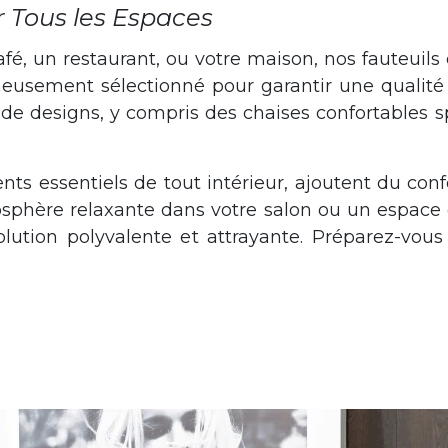
r Tous les Espaces
, un restaurant, ou votre maison, nos fauteuils 
neusement sélectionné pour garantir une qualité
 de designs, y compris des chaises confortables s
nts essentiels de tout intérieur, ajoutent du confo
sphère relaxante dans votre salon ou un espace d
lution polyvalente et attrayante. Préparez-vous 
chaises fauteuils sont des éléments essentiels de tout intérieur, ajoutent du confort et du style à v
euils offrent une solution polyvalente et attrayante. Préparez-vous à découvrir l'alliance parfaite entre 