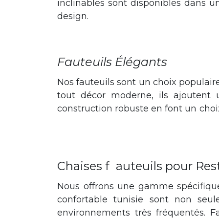
inclinables sont disponibles dans un
design.
Les chaises fauteuils sont des éléments essentiels de tou
bureau. Nos chaises fauteuils offrent une solution polyvalente et attrayante. 
Fauteuils Élégants
Nos fauteuils sont un choix populair
tout décor moderne, ils ajoutent 
construction robuste en font un cho
fauteuils sont des éléments essentiels de tout intérieur, ajoutent du confo
offrent une solution polyvalente et attrayante. Préparez-vous à découvrir l'all
Chaises f
auteuils pour Res
Nous offrons une gamme spécifique d
confortable tunisie sont non seu
environnements très fréquentés. Fa