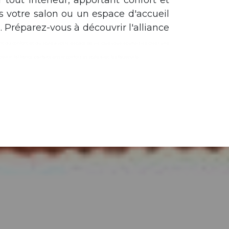
 tout intérieur, apportant confort et
s votre salon ou un espace d'accueil
. Préparez-vous à découvrir l'alliance
t du confort et du style à votre espace de vie. Que vous souhaitiez créer une
r l'alliance parfaite entre confort et style avec les fauteuils.