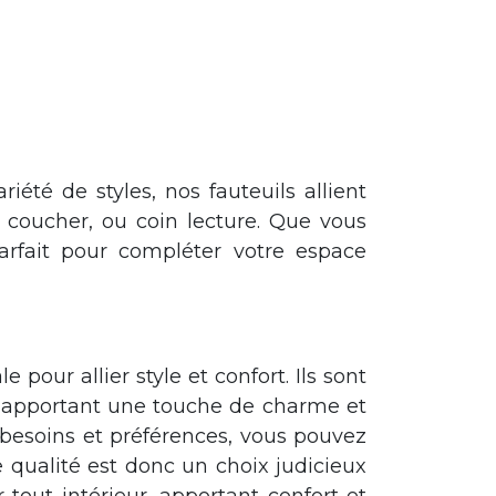
ls de tout intérieur, ajoutent du confort et du style à votre espace de vie.
rayante. Préparez-vous à découvrir l'alliance parfaite entre confort et style
été de styles, nos fauteuils allient
à coucher, ou coin lecture. Que vous
arfait pour compléter votre espace
e atmosphère relaxante dans votre salon ou un espace d'accueil élégant dans
our allier style et confort. Ils sont
en apportant une touche de charme et
 besoins et préférences, vous pouvez
e qualité est donc un choix judicieux