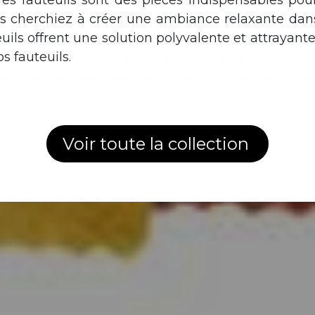
 es fauteuils sont des pièces indispensables pour
us cherchiez à créer une ambiance relaxante dan
ils offrent une solution polyvalente et attrayante
os fauteuils.
Les chaises fauteuils sont des éléments essentiels de tout intérieur, ajouten
re bureau. Nos chaises fauteuils offrent une solution polyvalente et attrayante. Préparez-vous à découvri
Voir toute la collection