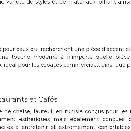
e variété de styles et de matériaux, offrant ains
t intérieur, ajoutent du confort et du style à votre espace de vie. Que vous souhaitiez créer une atmo
Préparez-vous à découvrir l'alliance parfaite entre confort et style avec les fauteuils.
e pour ceux qui recherchent une pièce d'accent él
une touche moderne à n'importe quelle pièce.
ix idéal pour les espaces commerciaux ainsi que p
rt et du style à votre espace de vie. Que vous souhaitiez créer une atmosphère relaxante dans votre s
iance parfaite entre confort et style avec les fauteuils.
taurants et Cafés
e chaise, fauteuil en tunisie conçus pour les re
lement esthétiques mais également conçues po
ciles à entretenir et extrêmement confortables,