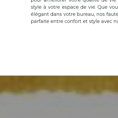
pour améliorer votre qualité de vie.
style à votre espace de vie. Que vo
élégant dans votre bureau, nos fauteu
parfaite entre confort et style avec n
atmosphère relaxante dans votre salon ou un espace d'accueil élégant dans vot