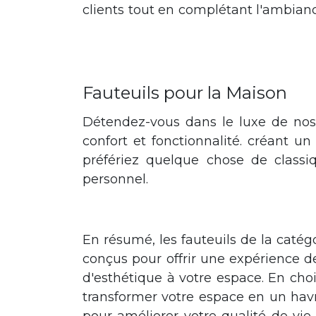
clients tout en complétant l'ambian
Que vous souhaitiez créer une atmosphère relaxante dans votre salon ou un es
avec les fauteuils.
Fauteuils pour la Maison
Détendez-vous dans le luxe de nos s
confort et fonctionnalité. créant u
préfériez quelque chose de classi
personnel.
Les chaises fauteuils sont des éléments essentiels d
votre bureau. Nos chaises fauteuils offrent une solution polyvalente et attray
En résumé, les fauteuils de la catég
conçus pour offrir une expérience d
d'esthétique à votre espace. En cho
transformer votre espace en un havre