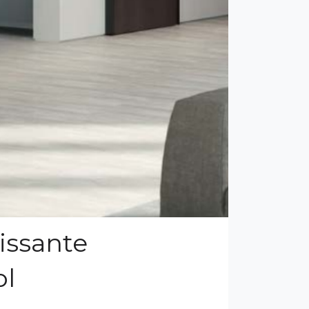
lissante
ol