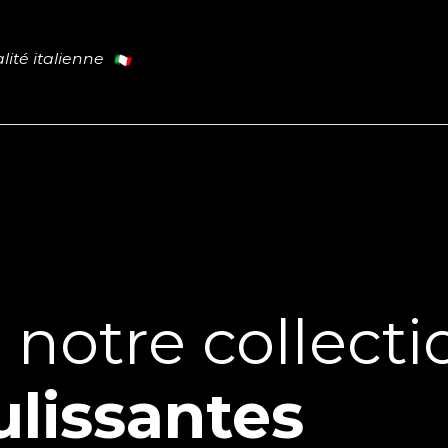
lité italienne
Cuisine
Tables
Portes
L
PROMO
notre collecti
ulissantes