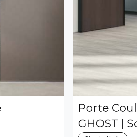
e
Porte Cou
GHOST | S