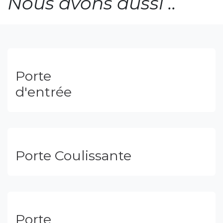
Demandez un devis
gratuit
Contactez-nous dès aujourd'hui pour obtenir
un devis personnalisé pour vos nouvelles
portes coulissante intérieur tunisie prix. Notre
équipe a le plaisir de vous guider dans le
choix des couleurs et styles qui conviennent le
mieux à vos espaces.
Vous pouvez être sûr que vos nouvelles
collection de portes interieures en tunisie
seront non seulement belles, mais aussi
durables et fonctionnelles. Transformez votre
espace de vie ou de travail avec des portes