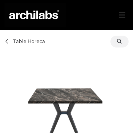
Se rendre au contenu
Table Horeca