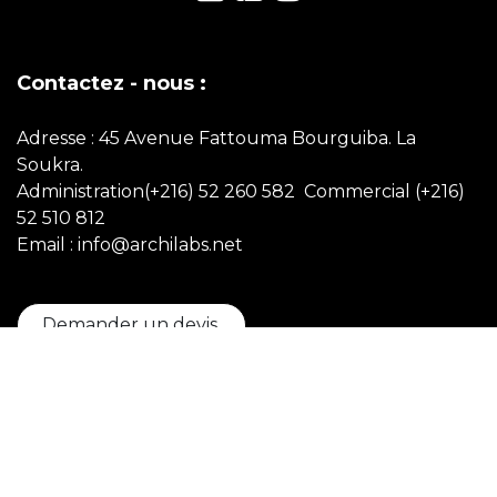
Contactez - nous :
Adresse : 45 Avenue Fattouma Bourguiba. La
Soukra.
Administration(+216) 52 260 582 Commercial
(+216)
52 510 812
Email : info@archilabs.net
Demander un devis
Copyright © Archilabs
Français
Généré par
- Le #1
Open Source eCommerce