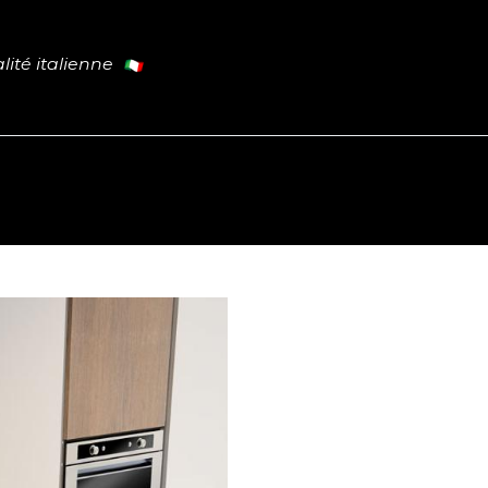
lité italienne
Cuisine
Tables
Portes
L
PROMO