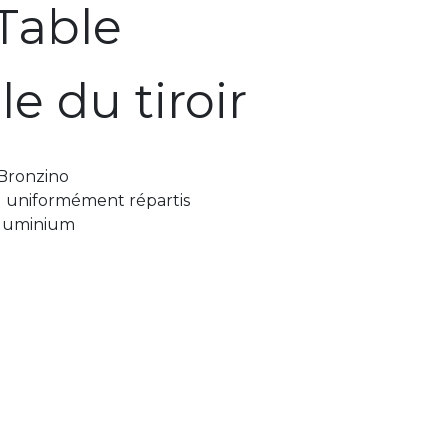
Table
le du tiroir
 Bronzino
g uniformément répartis
Aluminium