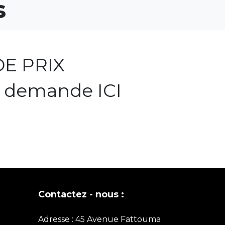
s
E PRIX
e demande ICI
Contactez - nous :
Adresse : 45 Avenue Fattouma