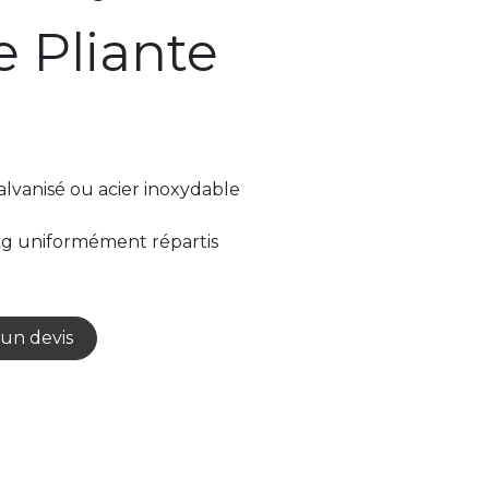
e Pliante
galvanisé ou acier inoxydable
 kg uniformément répartis
un devis