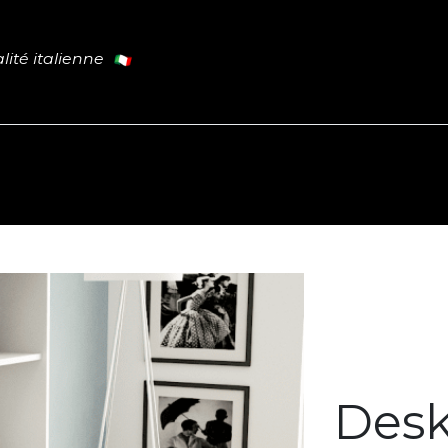
lité italienne
Cuisine
Tables
Portes
L
PROMO
Desk