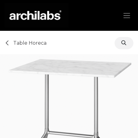
Se rendre au contenu
Table Horeca