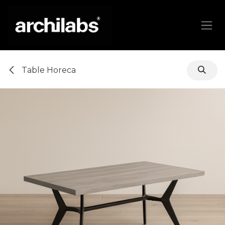
Se rendre au contenu
Table Horeca