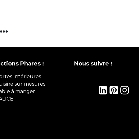
..
ections Phares :
Nous suivre :
ortes Intérieures
uisine sur mesures
able à manger
ALICE