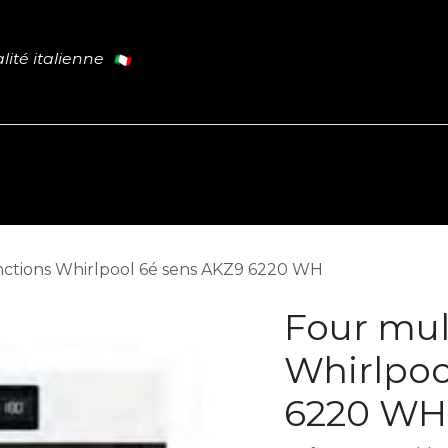
lité italienne
Cuisine
Tables
Portes
L
PROMO
nctions Whirlpool 6é sens AKZ9 6220 WH
Four mul
Whirlpoo
6220 WH