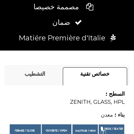
مصممة خصيصا
ضمان
Matiére Première d'Italie
خصائص تقنية
التشطيب
السطح :
ZENITH, GLASS, HPL
بناء :
معدن