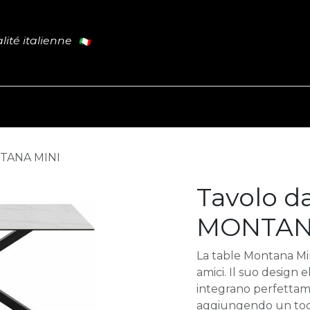
lité italienne
Cucina
Tavoli
Porte
Il Blog
NTANA MINI
Tavolo da
MONTAN
La table Montana Mini
amici. Il suo design e
integrano perfettam
aggiungendo un tocco