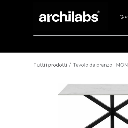
Passa al contenuto
Qua
Arredamento
Guardaroba
Tutti i prodotti
Tavolo da pranzo | MO