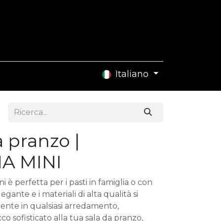
Contattaci
Italiano
 pranzo |
A MINI
 è perfetta per i pasti in famiglia o con
legante e i materiali di alta qualità si
ente in qualsiasi arredamento,
 sofisticato alla tua sala da pranzo,