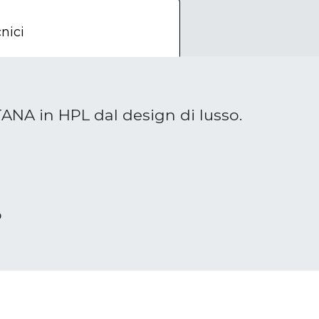
nici
NA in HPL dal design di lusso.
o