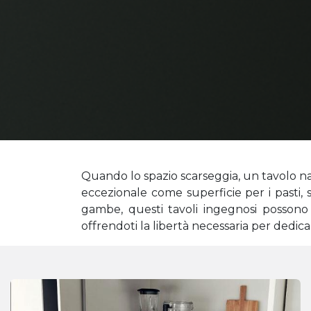
Quando lo spazio scarseggia, un tavolo nas
eccezionale come superficie per i pasti,
gambe, questi tavoli ingegnosi possono a
offrendoti la libertà necessaria per dedicart