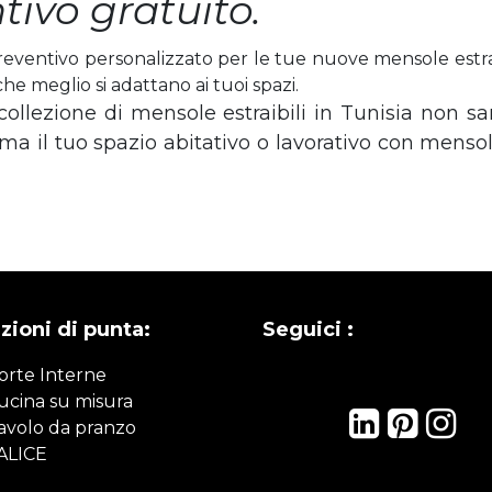
tivo gratuito.
ventivo personalizzato per le tue nuove mensole estraibil
 che meglio si adattano ai tuoi spazi.
collezione di mensole estraibili in Tunisia non s
a il tuo spazio abitativo o lavorativo con mensole 
zioni di punta:
Seguici :
orte Interne
ucina su misura
avolo da pranzo
ALICE