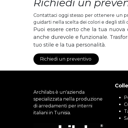
Richiedi un preven
Contattaci oggi stesso per ottenere un pre
guidarti nella scelta dei colori e degli stili
Puoi essere certo che la tua nuova 
anche durevole e funzionale. Trasform
tuo stile e la tua personalità.
Richiedi un preventivo
Colle
Archilabs è un'azienda
P
specializzata nella produzione
C
di arredamenti per interni
T
italiani in Tunisia.
S