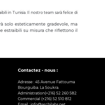
i in Tunisia. Il nostro team sarà felice di
arà solo esteticamente gradevole, ma
estraibili su misura che riflettono il
Contactez - nous :
Adresse : 45 Avenue Fattouma
Bourguiba. La Soukra.
Administration(+216) 52 260 582
Commercial
(+216)
52 510 812
Email : info@archilabs.net