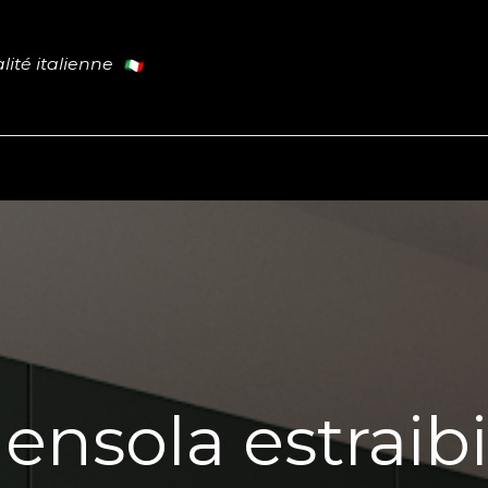
lité italienne
Cucina
Tavoli
Porte
Il Blog
ensola estraibi