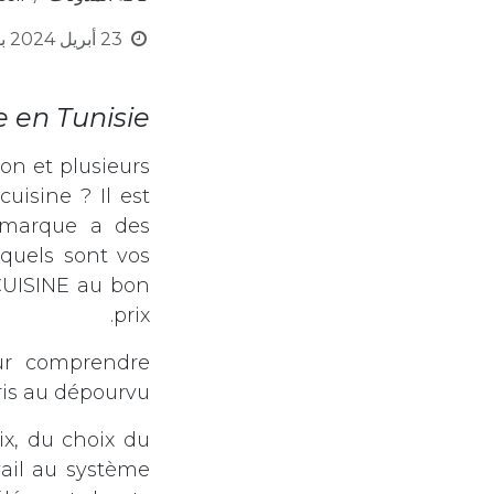
23 أبريل 2024
ب
 en Tunisie :
on et plusieurs
cuisine ? Il est
e marque a des
 quels sont vos
 CUISINE au bon
prix.
our comprendre
is au dépourvu.
ix, du choix du
vail au système