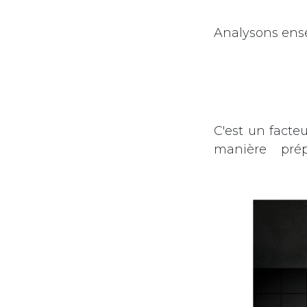
Analysons ensem
C'est un facte
manière prép