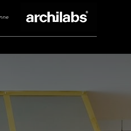
خطي للذهاب إلى المحتوى
enne
أثاث
خزانة ملابس​
مطبخ​