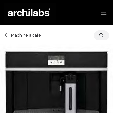
Se rendre au contenu
Machine à café