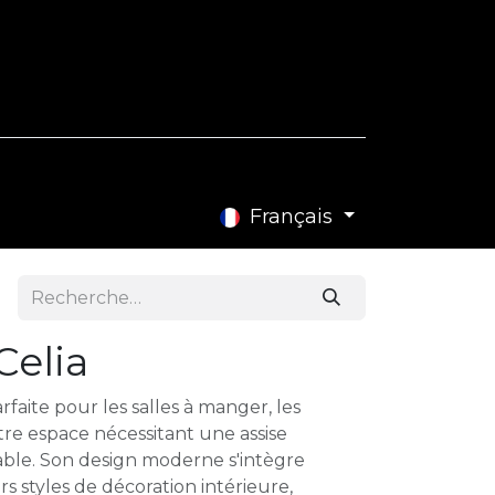
e Blog
Contactez-nous
Français
Celia
arfaite pour les salles à manger, les
re espace nécessitant une assise
able. Son design moderne s'intègre
s styles de décoration intérieure,