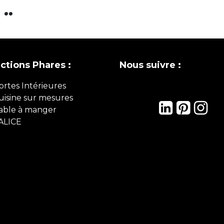
..
ections Phares :
Nous suivre :
ortes Intérieures
uisine sur mesures
able à manger
ALICE