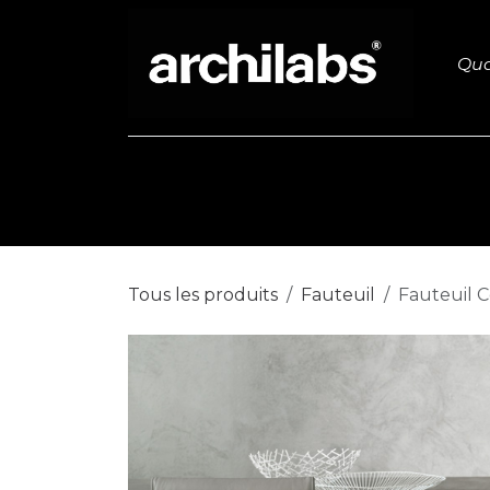
Se rendre au contenu
Qua
Ameublement
Dressing
Tous les produits
Fauteuil
Fauteuil C