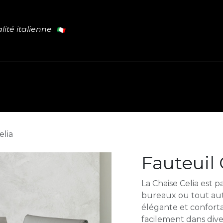
lité italienne
Cuisine
Tables
Portes
L
PROMO
elia
Fauteuil 
La Chaise Celia est p
bureaux ou tout aut
élégante et confort
facilement dans diver